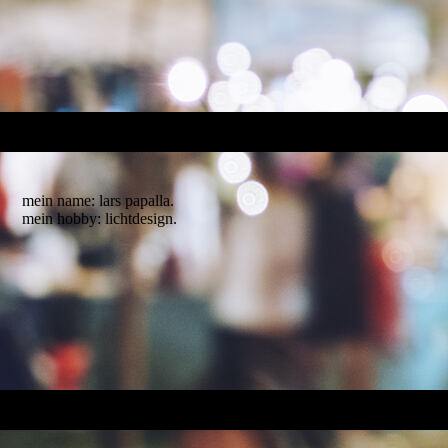
mein name: lars papalla.
mein hobby: lichtdesign.