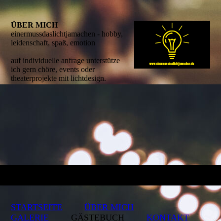
ÜBER MICH
einermussdaslichtjamachen - hobby,
leidenschaft, spaß, emotion
auf individuelle anfrage unterstütze
ich gern chöre, events oder
theaterprojekte mit lichtdesign.
STARTSEITE
ÜBER MICH
GALERIE
GÄSTEBUCH
KONTAKT